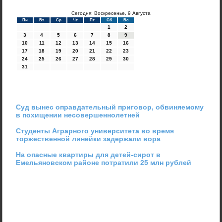
Сегодня: Воскресенье, 9 Августа
Пн
Вт
Ср
Чт
Пт
Сб
Вс
1
2
3
4
5
6
7
8
9
10
11
12
13
14
15
16
17
18
19
20
21
22
23
24
25
26
27
28
29
30
31
Суд вынес оправдательный приговор, обвиняемому
в похищении несовершеннолетней
Студенты Аграрного университета во время
торжественной линейки задержали вора
На опасные квартиры для детей-сирот в
Емельяновском районе потратили 25 млн рублей