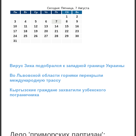
Сегодня: Пятница, 7 Августа
Пн
Вт
Ср
Чт
Пт
Сб
Вс
1
2
3
4
5
6
7
8
9
10
11
12
13
14
15
16
17
18
19
20
21
22
23
24
25
26
27
28
29
30
31
Вирус Зика подобрался к западной границе Украины
Во Львовской области горняки перекрыли
международную трассу
Кыргызские граждане захватили узбекского
пограничника
Дело 'приморских партизан':