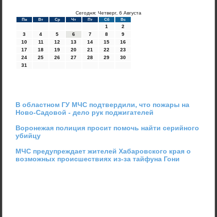
Сегодня: Четверг, 6 Августа
Пн
Вт
Ср
Чт
Пт
Сб
Вс
1
2
3
4
5
6
7
8
9
10
11
12
13
14
15
16
17
18
19
20
21
22
23
24
25
26
27
28
29
30
31
В областном ГУ МЧС подтвердили, что пожары на
Ново-Садовой - дело рук поджигателей
Воронежая полиция просит помочь найти серийного
убийцу
МЧС предупреждает жителей Хабаровского края о
возможных происшествиях из-за тайфуна Гони