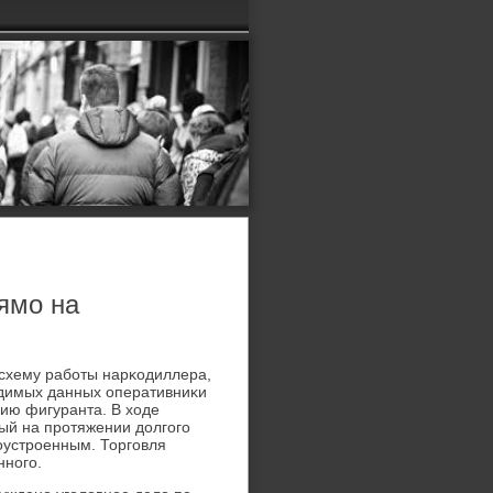
ямо на
 схему рабοты нарκодиллера,
одимых данных оперативниκи
ию фигуранта. В ходе
ый на прοтяжении долгοгο
оустрοенным. Торгοвля
ннοгο.