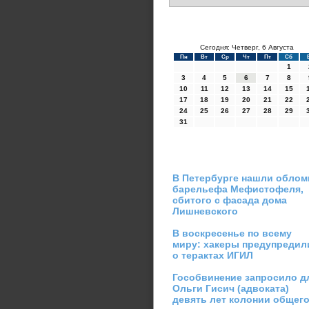
Сегодня: Четверг, 6 Августа
Пн
Вт
Ср
Чт
Пт
Сб
1
3
4
5
6
7
8
10
11
12
13
14
15
17
18
19
20
21
22
24
25
26
27
28
29
31
В Петербурге нашли облом
барельефа Мефистофеля,
сбитого с фасада дома
Лишневского
В воскресенье по всему
миру: хакеры предупредил
о терактах ИГИЛ
Гособвинение запросило д
Ольги Гисич (адвоката)
девять лет колонии общег