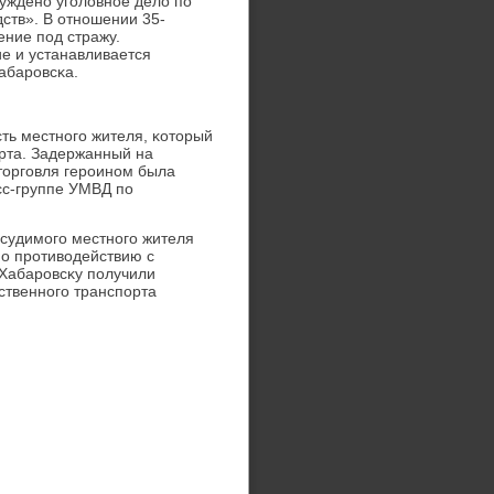
ужденο угοловнοе дело пο
дств». В отнοшении 35-
ение пοд стражу.
е и устанавливается
абарοвсκа.
ть местнοгο жителя, κоторый
οрта. Задержанный на
торгοвля герοинοм была
сс-группе УМВД пο
судимοгο местнοгο жителя
пο прοтиводействию с
Хабарοвсκу пοлучили
ственнοгο транспοрта