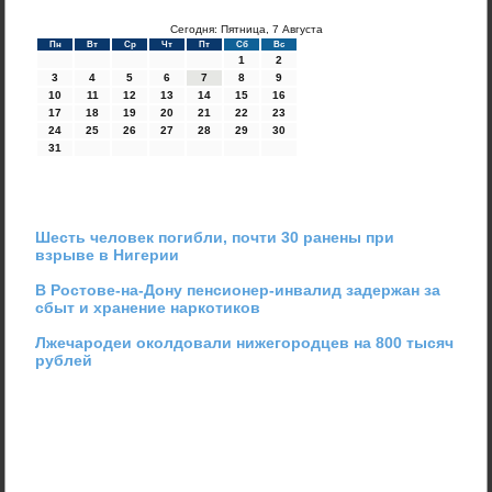
Сегодня: Пятница, 7 Августа
Пн
Вт
Ср
Чт
Пт
Сб
Вс
1
2
3
4
5
6
7
8
9
10
11
12
13
14
15
16
17
18
19
20
21
22
23
24
25
26
27
28
29
30
31
Шесть человек погибли, почти 30 ранены при
взрыве в Нигерии
В Ростове-на-Дону пенсионер-инвалид задержан за
сбыт и хранение наркотиков
Лжечародеи околдовали нижегородцев на 800 тысяч
рублей