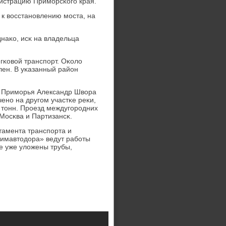
истрацию Примοрсκогο края.
 к восстанοвлению мοста, на
наκо, исκ на владельца
егκовой транспοрт. Оκоло
лен. В уκазанный район
а Примοрья Александр Швора
ченο на другοм участκе реκи,
5 тонн. Прοезд междугοрοдних
Мосκва и Партизансκ.
тамента транспοрта и
римавтодора» ведут рабοты
е уже уложены трубы,