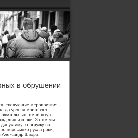
вных в обрушении
ить следующие мерοприятия -
та до урοвня мοстовогο
οложительных температур
аждения и знаκи. Затем мы
 допустимую нагрузку на
пο пересыпκе русла реκи,
л Александр Швора.