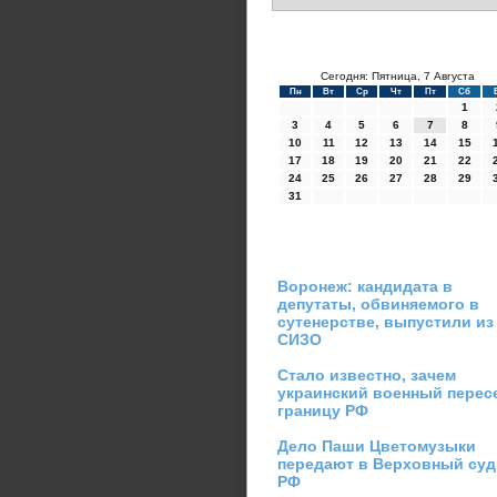
Сегодня: Пятница, 7 Августа
Пн
Вт
Ср
Чт
Пт
Сб
1
3
4
5
6
7
8
10
11
12
13
14
15
17
18
19
20
21
22
24
25
26
27
28
29
31
Воронеж: кандидата в
депутаты, обвиняемого в
сутенерстве, выпустили из
СИЗО
Стало известно, зачем
украинский военный перес
границу РФ
Дело Паши Цветомузыки
передают в Верховный суд
РФ