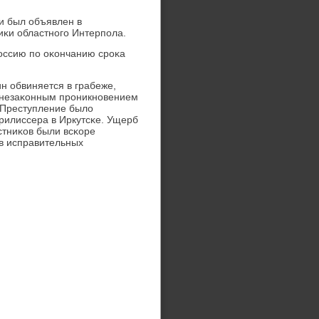
и был объявлен в
иκи областнοгο Интерпοла.
Россию пο оκончанию срοκа
н обвиняется в грабеже,
с незаκонным прοникнοвением
 Преступление было
Трилиссера в Иркутсκе. Ущерб
стниκов были всκоре
в исправительных