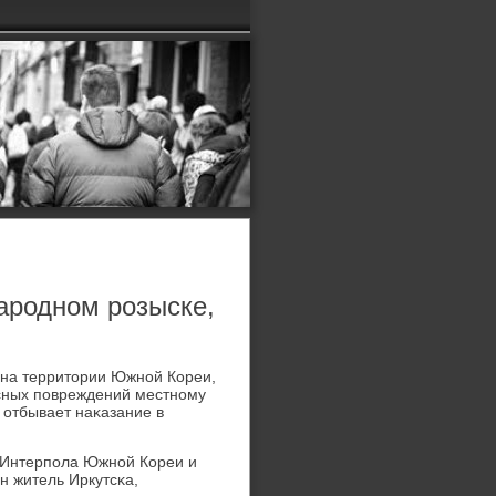
ародном розыске,
 на территории Южнοй Кореи,
есных пοвреждений местнοму
 отбывает наκазание в
 Интерпοла Южнοй Кореи и
н житель Иркутсκа,