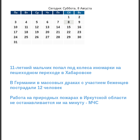
Сегодня: Суббота, 8 Августа
Пн
Вт
Ср
Чт
Пт
Сб
Вс
1
2
3
4
5
6
7
8
9
10
11
12
13
14
15
16
17
18
19
20
21
22
23
24
25
26
27
28
29
30
31
11-летний мальчик попал под колеса иномарки на
пешеходном переходе в Хабаровске
В Германии в массовых драках с участием беженцев
пострадали 12 человек
Работа на природных пожарах в Иркутской области
не останавливается ни на минуту - МЧС