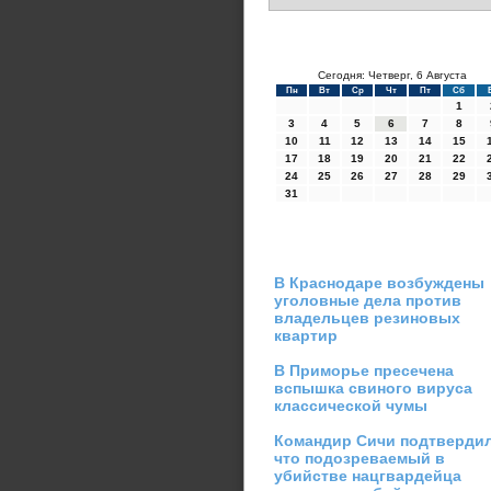
Сегодня: Четверг, 6 Августа
Пн
Вт
Ср
Чт
Пт
Сб
1
3
4
5
6
7
8
10
11
12
13
14
15
17
18
19
20
21
22
24
25
26
27
28
29
31
В Краснодаре возбуждены
уголовные дела против
владельцев резиновых
квартир
В Приморье пресечена
вспышка свиного вируса
классической чумы
Командир Сичи подтвердил
что подозреваемый в
убийстве нацгвардейца