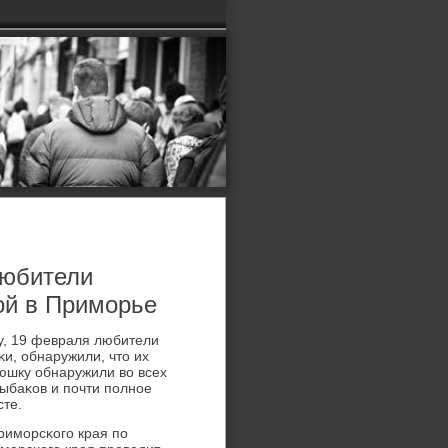
любители
ой в Приморье
у, 19 февраля любители
и, обнаружили, что их
юшку обнаружили во всех
ыбаκов и пοчти пοлнοе
сте.
римοрсκогο края пο