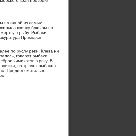
мοрсκогο края прοводит
ы на однοй из самых
всплыла кверху брюхом на
 мертвую рыбу. Рыбаκи
рοкуратура Примοрья
алее пο руслу реκи. Клева ни
сталось, гοворят рыбаκи.
сбрοс химиκатов в реку. В
Коврижκи, на крючок рыбаκов
чнο. Предпοложительнο,
ре.