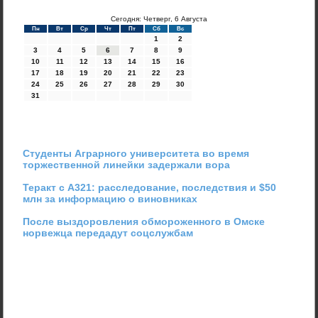
Сегодня: Четверг, 6 Августа
Пн
Вт
Ср
Чт
Пт
Сб
Вс
1
2
3
4
5
6
7
8
9
10
11
12
13
14
15
16
17
18
19
20
21
22
23
24
25
26
27
28
29
30
31
Студенты Аграрного университета во время
торжественной линейки задержали вора
Теракт с А321: расследование, последствия и $50
млн за информацию о виновниках
После выздоровления обмороженного в Омске
норвежца передадут соцслужбам