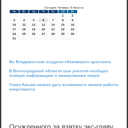
Сегодня: Четверг, 6 Августа
Пн
Вт
Ср
Чт
Пт
Сб
Вс
1
2
3
4
5
6
7
8
9
10
11
12
13
14
15
16
17
18
19
20
21
22
23
24
25
26
27
28
29
30
31
Во Владивостоке осудили сбежавшего арестанта
В Волгоградской области сын учителя сообщил
ложную информацию о минировании лицея
Глава Крыма назвал дату возможного начала работы
энергомоста
Осужденного за взятку экс-главу