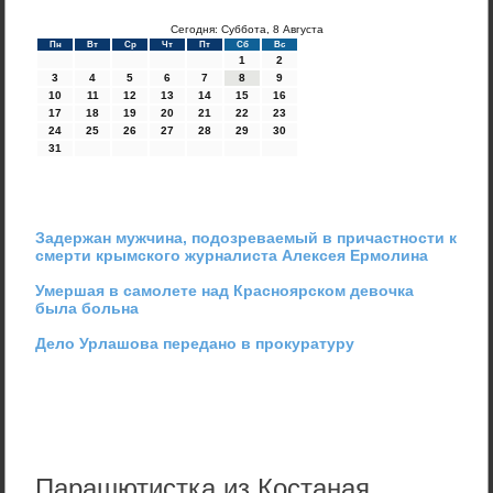
Сегодня: Суббота, 8 Августа
Пн
Вт
Ср
Чт
Пт
Сб
Вс
1
2
3
4
5
6
7
8
9
10
11
12
13
14
15
16
17
18
19
20
21
22
23
24
25
26
27
28
29
30
31
Задержан мужчина, подозреваемый в причастности к
смерти крымского журналиста Алексея Ермолина
Умершая в самолете над Красноярском девочка
была больна
Дело Урлашова передано в прокуратуру
Парашютистка из Костаная