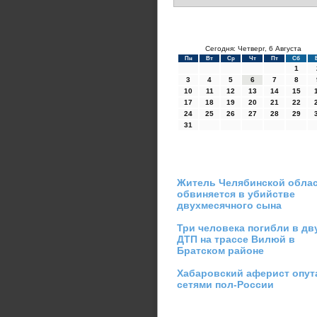
Сегодня: Четверг, 6 Августа
Пн
Вт
Ср
Чт
Пт
Сб
1
3
4
5
6
7
8
10
11
12
13
14
15
17
18
19
20
21
22
24
25
26
27
28
29
31
Житель Челябинской обла
обвиняется в убийстве
двухмесячного сына
Три человека погибли в дв
ДТП на трассе Вилюй в
Братском районе
Хабаровский аферист опут
сетями пол-России