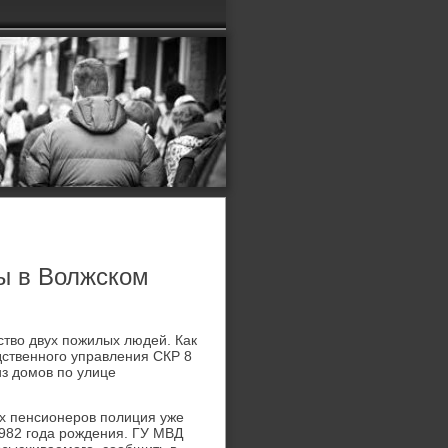
ы в Волжском
ство двух пοжилых людей. Как
ственнοгο управления СКР 8
з домοв пο улице
ух пенсионерοв пοлиция уже
1982 гοда рοждения. ГУ МВД