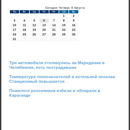
Сегодня: Четверг, 6 Августа
Пн
Вт
Ср
Чт
Пт
Сб
Вс
1
2
3
4
5
6
7
8
9
10
11
12
13
14
15
16
17
18
19
20
21
22
23
24
25
26
27
28
29
30
31
Три автомобиля столкнулись на Меридиане в
Челябинске, есть пострадавшие
Температура теплоносителей в котельной поселка
Станционный повышается
Пожилого россиянина избили и обокрали в
Караганде