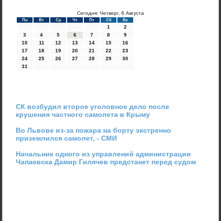
Сегодня: Четверг, 6 Августа
Пн
Вт
Ср
Чт
Пт
Сб
Вс
1
2
3
4
5
6
7
8
9
10
11
12
13
14
15
16
17
18
19
20
21
22
23
24
25
26
27
28
29
30
31
СК возбудил второе уголовное дело после
крушения частного самолета в Крыму
Во Львове из-за пожара на борту экстренно
приземлился самолет, - СМИ
Начальник одного из управлений администрации
Чапаевска Дамир Гилячев предстанет перед судом