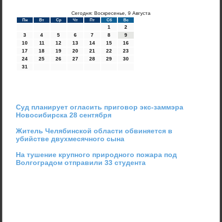
Сегодня: Воскресенье, 9 Августа
Пн
Вт
Ср
Чт
Пт
Сб
Вс
1
2
3
4
5
6
7
8
9
10
11
12
13
14
15
16
17
18
19
20
21
22
23
24
25
26
27
28
29
30
31
Суд планирует огласить приговор экс-заммэра
Новосибирска 28 сентября
Житель Челябинской области обвиняется в
убийстве двухмесячного сына
На тушение крупного природного пожара под
Волгоградом отправили 33 студента