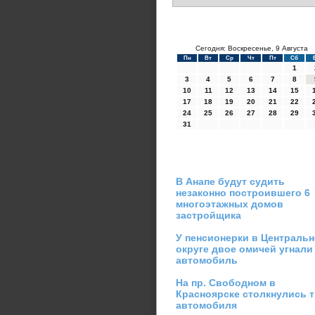
Сегодня: Воскресенье, 9 Августа
Пн
Вт
Ср
Чт
Пт
Сб
1
3
4
5
6
7
8
10
11
12
13
14
15
17
18
19
20
21
22
24
25
26
27
28
29
31
В Анапе будут судить
незаконно построившего 6
многоэтажных домов
застройщика
У пенсионерки в Централь
округе двое омичей угнали
автомобиль
На пр. Свободном в
Красноярске столкнулись 
автомобиля