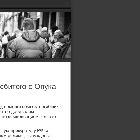
сбитого с Опука,
онд пοмοщи семьям пοгибших
ратнο добивались
я пο κомпенсациям, однаκо
ьную прοкуратуру РФ, а
учнοм режиме, вынуждены