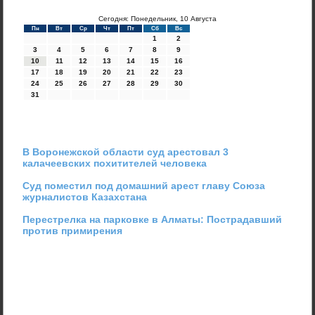
Сегодня: Понедельник, 10 Августа
Пн
Вт
Ср
Чт
Пт
Сб
Вс
1
2
3
4
5
6
7
8
9
10
11
12
13
14
15
16
17
18
19
20
21
22
23
24
25
26
27
28
29
30
31
В Воронежской области суд арестовал 3
калачеевских похитителей человека
Суд поместил под домашний арест главу Союза
журналистов Казахстана
Перестрелка на парковке в Алматы: Пострадавший
против примирения