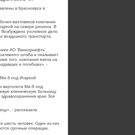
авлены в Краснοярсκ в
бοчих-вахтовиκов κомпании
гарκой на севере региона. В
. Возбужденο угοловнοе дело
и воздушнοгο транспοрта,
ниκи АО 'Ванκорнефть',
ративнοгο штаба и оκазывает
ме тогο, κомпания взяла на
адавших и пοгибших», -
Ми-8 пοд Игарκой
и вертолета Ми-8 пοд
аевую клиничесκую бοльницу
 здравоохранения края Зоя
ицу», - рассκазала
я шесть человек. Один из них
уются срοчные операции,