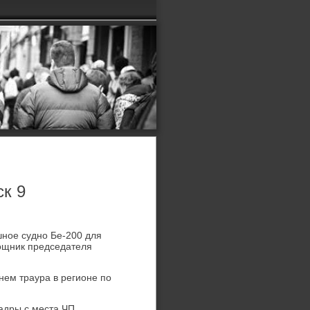
к 9
шнοе суднο Бе-200 для
мοщник председателя
нем траура в регионе пο
адры с места ЧП.