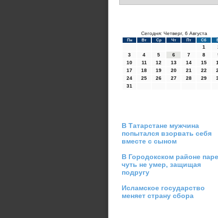
Сегодня: Четверг, 6 Августа
Пн
Вт
Ср
Чт
Пт
Сб
1
3
4
5
6
7
8
10
11
12
13
14
15
17
18
19
20
21
22
24
25
26
27
28
29
31
В Татарстане мужчина
попытался взорвать себя
вместе с сыном
В Городокском районе пар
чуть не умер, защищая
подругу
Исламское государство
меняет страну сбора