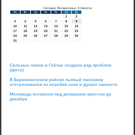
Сегодня: Воскресенье, 9 Августа
Пн
Вт
Ср
Чт
Пт
Сб
Вс
1
2
3
4
5
6
7
8
9
10
11
12
13
14
15
16
17
18
19
20
21
22
23
24
25
26
27
28
29
30
31
Сильные ливни в Гейчае создали ряд проблем
(фото)
В Барановичском районе пьяный пассажир
отстреливался из коробки сока и душил таксиста
Меламеда оставили под домашним арестом до
декабря