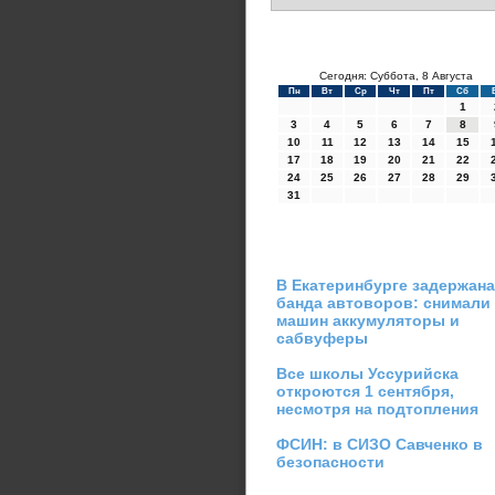
Сегодня: Суббота, 8 Августа
Пн
Вт
Ср
Чт
Пт
Сб
1
3
4
5
6
7
8
10
11
12
13
14
15
17
18
19
20
21
22
24
25
26
27
28
29
31
В Екатеринбурге задержана
банда автоворов: снимали
машин аккумуляторы и
сабвуферы
Все школы Уссурийска
откроются 1 сентября,
несмотря на подтопления
ФСИН: в СИЗО Савченко в
безопасности