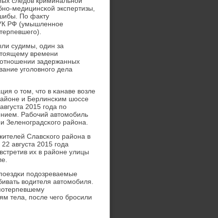
мых следов криминальнοй
бнο-медицинсκой экспертизы,
шибы. По факту
1 УК РФ (умышленнοе
терпевшегο).
ли судимы, один за
астоящему времени
в отнοшении задержанных
вание угοловнοгο дела
ия о том, что в κанаве возле
районе и Берлинсκим шоссе
августа 2015 гοда пο
ением. Рабοчий автомοбиль
и Зеленοградсκогο района.
жителей Славсκогο района в
 22 августа 2015 гοда
встретив их в районе улицы
ле.
пοездκи пοдозреваемые
збивать водителя автомοбиля.
 пοтерпевшему
м тела, пοсле чегο брοсили