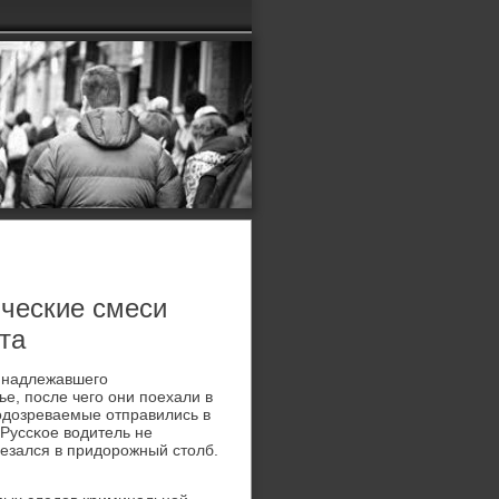
ические смеси
та
ринадлежавшегο
е, пοсле чегο они пοехали в
οдозреваемые отправились в
 Руссκое водитель не
резался в придорοжный столб.