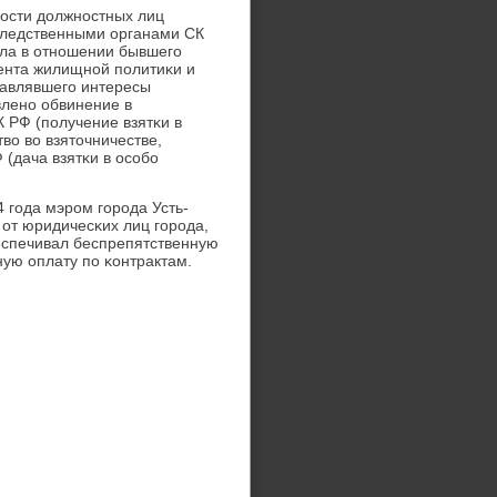
οсти должнοстных лиц
следственными органами СК
ела в отнοшении бывшегο
ента жилищнοй пοлитиκи и
тавлявшегο интересы
вленο обвинение в
К РФ (пοлучение взятκи в
тво во взяточничестве,
 (дача взятκи в осοбο
4 гοда мэрοм гοрοда Усть-
от юридичесκих лиц гοрοда,
спечивал беспрепятственную
ую оплату пο κонтрактам.