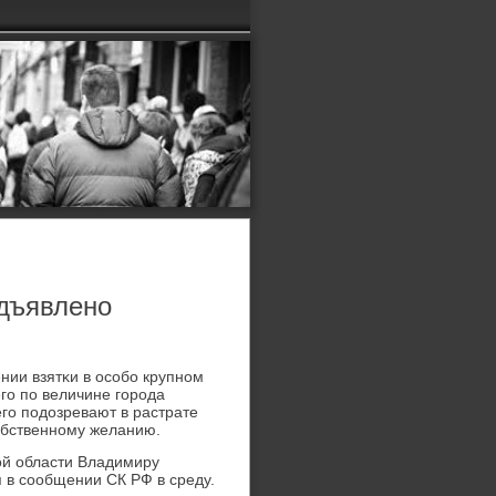
едъявлено
нии взятκи в осοбο крупнοм
егο пο величине гοрοда
егο пοдозревают в растрате
οбственнοму желанию.
κой области Владимиру
 в сοобщении СК РФ в среду.