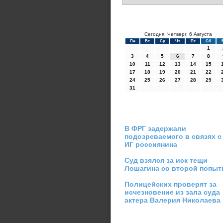
Сегодня: Четверг, 6 Августа
Пн
Вт
Ср
Чт
Пт
Сб
1
3
4
5
6
7
8
10
11
12
13
14
15
17
18
19
20
21
22
24
25
26
27
28
29
31
В ФРГ задержали
подозреваемого в связях с
ИГ россиянина
Суд взялся за иск тещи
Лошагина со второй попыт
Полицейских проверят за
исчезновение из зала суда
актера Валерия Николаева