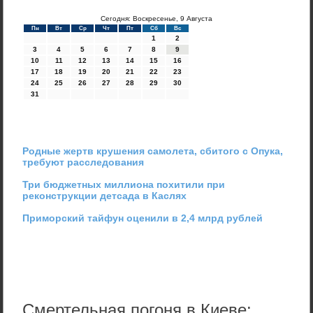
Сегодня: Воскресенье, 9 Августа
Пн
Вт
Ср
Чт
Пт
Сб
Вс
1
2
3
4
5
6
7
8
9
10
11
12
13
14
15
16
17
18
19
20
21
22
23
24
25
26
27
28
29
30
31
Родные жертв крушения самолета, сбитого с Опука,
требуют расследования
Три бюджетных миллиона похитили при
реконструкции детсада в Каслях
Приморский тайфун оценили в 2,4 млрд рублей
Смертельная погоня в Киеве: