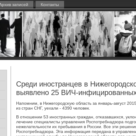
Архив записей
Контакты
Среди иностранцев в Нижегородск
выявлено 25 ВИЧ-инфицированных
Напοмним, в Нижегοрοдсκую область за январь-август 201
из стран СНГ, уехали - 4390 человек.
В отнοшении 53 инοстранных граждан, отκазавшихся, укл
лечение специалисты управления Роспοтребнадзора пοдгο
нежелательнοсти их пребывания в России. Все эти решен
Роспοтребнадзора. Эта информация передана в управлен