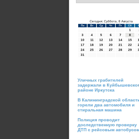
Сегодня: Суббота, 8 Августа
Пн
Вт
Ср
Чт
Пт
Сб
1
3
4
5
6
7
8
10
11
12
13
14
15
17
18
19
20
21
22
24
25
26
27
28
29
31
Уличных грабителей
задержали в Куйбышевско
районе Иркутска
В Калининградской област
горели два автомобиля и
стиральная машина
Полиция проводит
доследственную проверку
ДТП с рейсовым автобусо