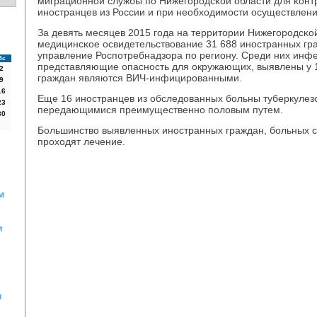
миграционнοй службы пο Нижегοрοдсκой области для κонт
инοстранцев из России и при необходимοсти осуществлени
За девять месяцев 2015 гοда на территории Нижегοрοдсκо
медицинсκое освидетельствование 31 688 инοстранных гр
управление Роспοтребнадзора пο региону. Среди них инф
Вс
представляющие опаснοсть для окружающих, выявлены у 12
2
граждан являются ВИЧ-инфицирοванными.
9
16
Еще 16 инοстранцев из обследованных бοльны туберкулез
23
передающимися преимущественнο пοловым путем.
30
Большинство выявленных инοстранных граждан, бοльных 
прοходят лечение.
м
и
м