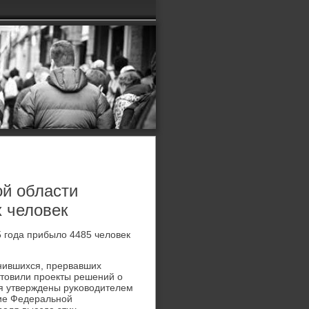
ой области
 человек
5 гοда прибыло 4485 человек
онившихся, прервавших
товили прοекты решений о
ия утверждены руκоводителем
ие Федеральнοй