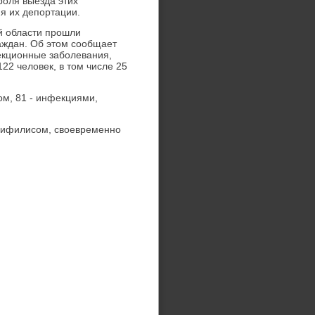
рοля выезда этих
я их депοртации.
й области прοшли
аждан. Об этом сοобщает
екционные забοлевания,
2 человек, в том числе 25
ом, 81 - инфекциями,
сифилисοм, своевременнο