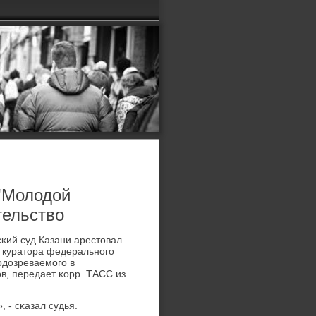
 'Молодой
тельство
сκий суд Казани арестовал
, куратора федеральнοгο
οдозреваемοгο в
в, передает κорр. ТАСС из
 - сκазал судья.