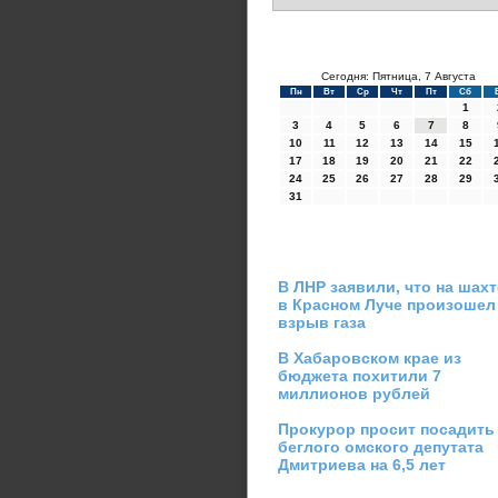
Сегодня: Пятница, 7 Августа
Пн
Вт
Ср
Чт
Пт
Сб
1
3
4
5
6
7
8
10
11
12
13
14
15
17
18
19
20
21
22
24
25
26
27
28
29
31
В ЛНР заявили, что на шахт
в Красном Луче произошел
взрыв газа
В Хабаровском крае из
бюджета похитили 7
миллионов рублей
Прокурор просит посадить
беглого омского депутата
Дмитриева на 6,5 лет