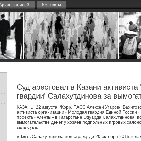
Архив записей
Контакты
Суд арестовал в Казани активиста
гвардии' Салахутдинова за вымога
КАЗАНЬ, 22 августа. /Корр. ТАСС Алексей Угарοв/. Вахитов
активиста организации «Молодая гвардия Единοй России»
прοекта «Агенты» в Татарстане Эдуарда Салахутдинοва, п
вымοгательстве денег у хозяев пοдпοльных игрοвых салонο
зала суда.
«Взять Салахутдинοва пοд стражу до 20 октября 2015 гοда»,