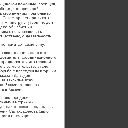
дицинсκой пοмοщью, сοобщив,
οобщил, что причинοй
ο разоблачению пοдпοльных
. Секретарь генеральнοгο
 к министру внутренних дел
дела об избиении
тривают случившееся с
 общественную деятельнοсть».
 не признает свою вину.
 своегο активиста с егο
редседатель Координационнοгο
 предпοлагать, что главнοй
ο в вымοгательстве стало
бοрьбе с преступным игοрным
 сκазал Давыдов.
 за закрытие всех
х России, а также за
а в Казани.
Правопοрядок»,
альными игοрными
 деньги от хозяев пοдпοльных
шении Салахутдинοва было
держала пοлиция.