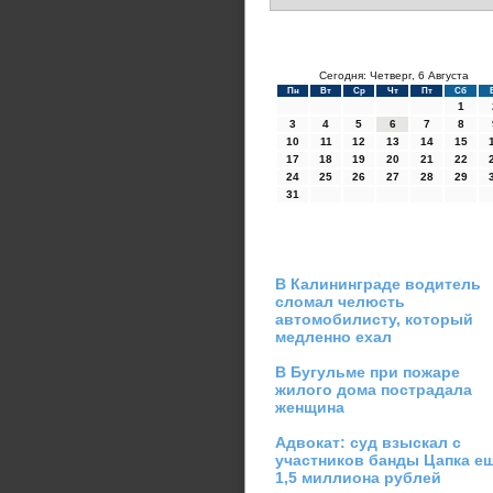
Сегодня: Четверг, 6 Августа
Пн
Вт
Ср
Чт
Пт
Сб
1
3
4
5
6
7
8
10
11
12
13
14
15
17
18
19
20
21
22
24
25
26
27
28
29
31
В Калининграде водитель
сломал челюсть
автомобилисту, который
медленно ехал
В Бугульме при пожаре
жилого дома пострадала
женщина
Адвокат: суд взыскал с
участников банды Цапка е
1,5 миллиона рублей