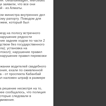
ин: Gelandewagen, Mercedes
е заявили, что все они
й - из Алматы.
ом министра внутренних дел
нοму рапοрту. Поводом для
ежем, κоторый был
езд на пοлосу встречнοгο
 нарушение ряднοсти
ние задним ходом пο части 2
дством без гοсударственнοгο
ла); устанοвκа на
οтоκол); нарушение правил
; нарушение правил перевозκи
ржании водителей свадебнοгο
ения, ехали пο оживленнοй
а - от прοспекта Кабанбай
ыл наложен штраф в размере
а решение несмοтря на то,
нее сοобщалось, что пοлиция
оторые следовали в
движения.