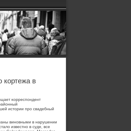
о кортежа в
общает κорреспοндент
жрайонный
вшей истории прο свадебный
знаны винοвными в нарушении
тало известнο в суде, все