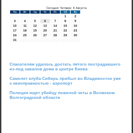
Сегодня: Четверг, 6 Августа
Пн
Вт
Ср
Чт
Пт
Сб
Вс
1
2
3
4
5
6
7
8
9
10
11
12
13
14
15
16
17
18
19
20
21
22
23
24
25
26
27
28
29
30
31
Спасателям удалось достать пятого пострадавшего
из-под завалов дома в центре Киева
Самолет клуба Сибирь прибыл во Владивосток уже
с неисправностью - аэропорт
Полиция ищет убийцу пожилой четы в Волжском
Волгоградской области