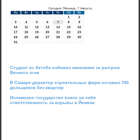
Сегодня: Пятница, 7 Августа
Пн
Вт
Ср
Чт
Пт
Сб
Вс
1
2
3
4
5
6
7
8
9
10
11
12
13
14
15
16
17
18
19
20
21
22
23
24
25
26
27
28
29
30
31
Студент из Актобе избежал наказания за разгром
Вечного огня
В Самаре директор строительных фирм оставил 700
дольщиков без квартир
Исламское государство взяло на себя
ответственность за взрывы в Йемене