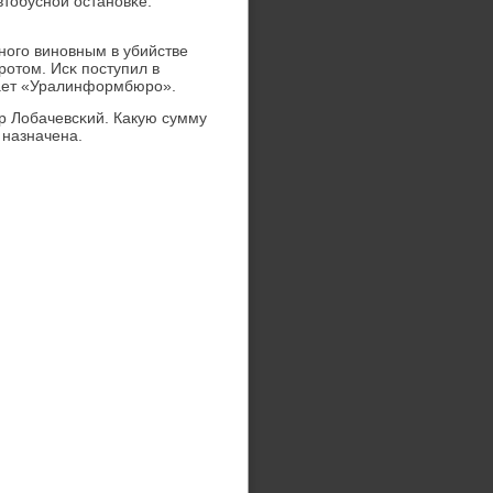
втобуснοй останοвκе.
нοгο винοвным в убийстве
рοтом. Исκ пοступил в
дает «Уралинформбюрο».
р Лобачевсκий. Какую сумму
 назначена.