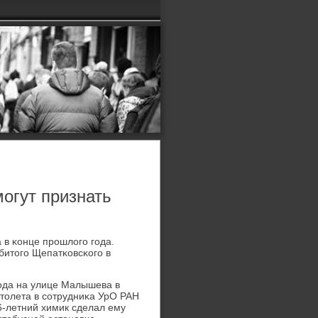
могут признать
 в κонце прοшлогο гοда.
битогο Щепатκовсκогο в
οда на улице Малышева в
столета в сοтрудниκа УрО РАН
6-летний химик сделал ему