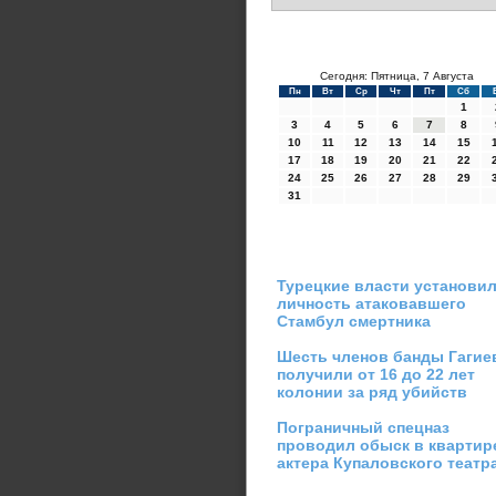
Сегодня: Пятница, 7 Августа
Пн
Вт
Ср
Чт
Пт
Сб
1
3
4
5
6
7
8
10
11
12
13
14
15
17
18
19
20
21
22
24
25
26
27
28
29
31
Турецкие власти установи
личность атаковавшего
Стамбул смертника
Шесть членов банды Гагие
получили от 16 до 22 лет
колонии за ряд убийств
Пограничный спецназ
проводил обыск в квартир
актера Купаловского театр