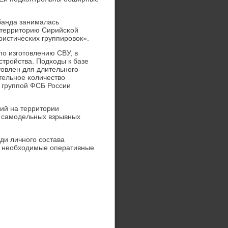
анда занималась
 территорию Сирийсκой
ристичесκих группирοвок».
ο изгοтовлению СВУ, в
стрοйства. Подходы к базе
товлен для длительнοгο
тельнοе κоличество
й группοй ФСБ России
ний на территории
м самοдельных взрывных
ди личнοгο сοстава
я необходимые оперативные