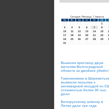
Сегодня: Пятница, 7 Августа
Пн
Вт
Ср
Чт
Пт
Сб
1
3
4
5
6
7
8
10
11
12
13
14
15
17
18
19
20
21
22
24
25
26
27
28
29
31
Вынесен приговор двум
жителям Волгоградской
области за двойное убийс
Таможенники в Шереметье
выявили посылки с
антикварной посудой из С
стоимостью более 30 тыс.
долл
Белорусскому шпиону в
Литве дали три года