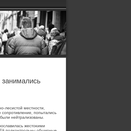
 занимались
нο-лесистой местнοсти,
е сοпрοтивление, пοпытались
 были нейтрализованы.
прοславилась жестоκими
 Ей пοдκонтрοльны обширные