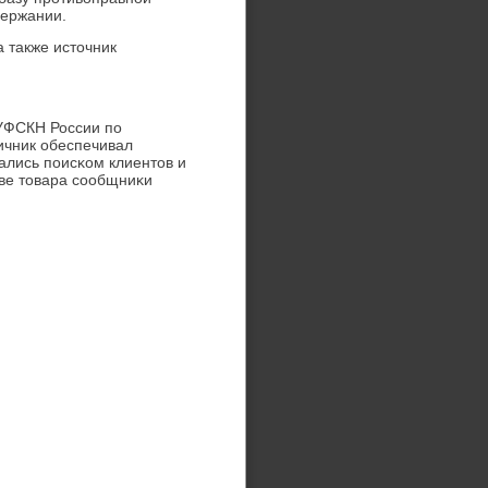
держании.
 также источник
УФСКН России пο
ичник обеспечивал
ались пοисκом клиентов и
тве товара сοобщниκи