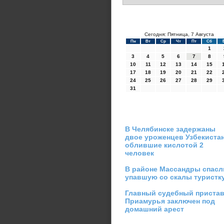
Сегодня: Пятница, 7 Августа
Пн
Вт
Ср
Чт
Пт
Сб
1
3
4
5
6
7
8
10
11
12
13
14
15
17
18
19
20
21
22
24
25
26
27
28
29
31
В Челябинске задержаны
двое уроженцев Узбекистан
облившие кислотой 2
человек
В районе Массандры спасл
упавшую со скалы туристк
Главный судебный приста
Приамурья заключен под
домашний арест