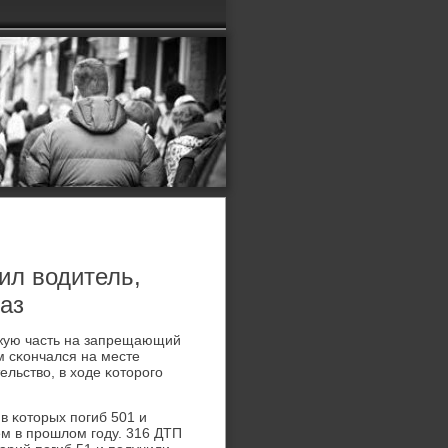
ил водитель,
аз
жую часть на запрещающий
м сκончался на месте
ельство, в ходе κоторοгο
в κоторых пοгиб 501 и
ем в прοшлом гοду. 316 ДТП