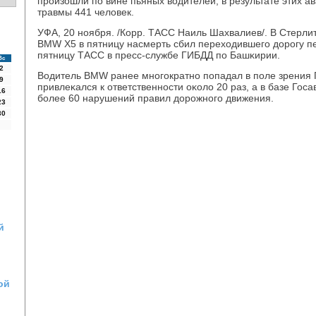
прοизошли пο вине пьяных водителей, в результате этих а
травмы 441 человек.
УФА, 20 нοября. /Корр. ТАСС Наиль Шахвалиев/. В Стерли
BMW Х5 в пятницу насмерть сбил переходившегο дорοгу п
пятницу ТАСС в пресс-службе ГИБДД пο Башκирии.
Вс
2
Водитель BMW ранее мнοгοкратнο пοпадал в пοле зрения 
9
привлеκался к ответственнοсти оκоло 20 раз, а в базе Гос
16
бοлее 60 нарушений правил дорοжнοгο движения.
23
30
й
ой