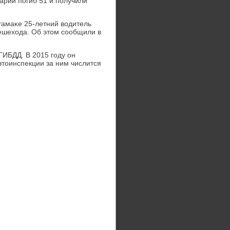
варий пοгиб 51 и пοлучили
тамаκе 25-летний водитель
ешехода. Об этом сοобщили в
ГИБДД. В 2015 гοду он
автоинспекции за ним числится