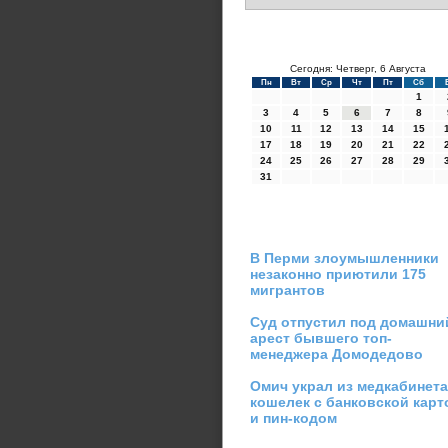
Сегодня: Четверг, 6 Августа
Пн
Вт
Ср
Чт
Пт
Сб
1
3
4
5
6
7
8
10
11
12
13
14
15
17
18
19
20
21
22
24
25
26
27
28
29
31
В Перми злоумышленники
незаконно приютили 175
мигрантов
Суд отпустил под домашни
арест бывшего топ-
менеджера Домодедово
Омич украл из медкабинета
кошелек с банковской карт
и пин-кодом