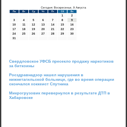
Сегодня: Воскресенье, 9 Августа
Пн
Вт
Ср
Чт
Пт
Сб
Вс
1
2
3
4
5
6
7
8
9
10
11
12
13
14
15
16
17
18
19
20
21
22
23
24
25
26
27
28
29
30
31
Свердловское УФСБ пресекло продажу наркотиков
за биткоины
Росздравнадзор нашел нарушения в
нижнетагильской больнице, где во время операции
скончался хоккеист Спутника
Микрогрузовик перевернулся в результате ДТП в
Хабаровске