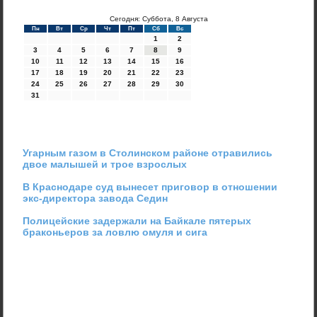
Сегодня: Суббота, 8 Августа
Пн
Вт
Ср
Чт
Пт
Сб
Вс
1
2
3
4
5
6
7
8
9
10
11
12
13
14
15
16
17
18
19
20
21
22
23
24
25
26
27
28
29
30
31
Угарным газом в Столинском районе отравились
двое малышей и трое взрослых
В Краснодаре суд вынесет приговор в отношении
экс-директора завода Седин
Полицейские задержали на Байкале пятерых
браконьеров за ловлю омуля и сига