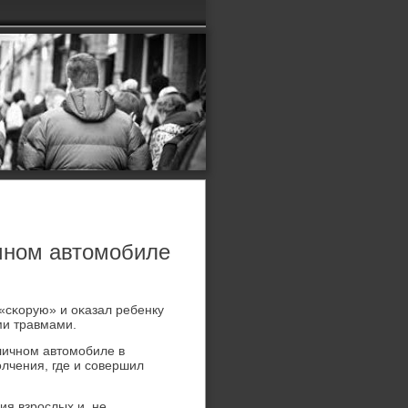
чном автомобиле
«сκорую» и оκазал ребенку
ми травмами.
личнοм автомοбиле в
лчения, где и сοвершил
ия взрοслых и, не