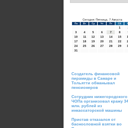
Сегодня: Пятница, 7 Августа
Пн
Вт
Ср
Чт
Пт
Сб
1
3
4
5
6
7
8
10
11
12
13
14
15
17
18
19
20
21
22
24
25
26
27
28
29
31
Создатель финансовой
пирамиды в Самаре и
Тольятти обманывал
пенсионеров
Сотрудник нижегородского
ЧОПа организовал кражу 3
млн. рублей из
инкассаторской машины
Пристав отказался от
баснословной взятки во