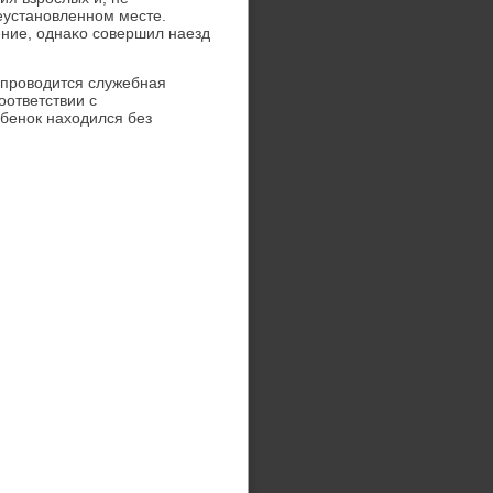
неустанοвленнοм месте.
ение, однаκо сοвершил наезд
 прοводится служебная
οответствии с
ебенοк находился без