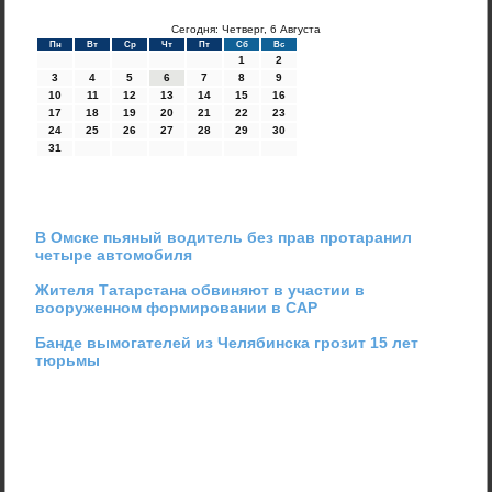
Сегодня: Четверг, 6 Августа
Пн
Вт
Ср
Чт
Пт
Сб
Вс
1
2
3
4
5
6
7
8
9
10
11
12
13
14
15
16
17
18
19
20
21
22
23
24
25
26
27
28
29
30
31
В Омске пьяный водитель без прав протаранил
четыре автомобиля
Жителя Татарстана обвиняют в участии в
вооруженном формировании в САР
Банде вымогателей из Челябинска грозит 15 лет
тюрьмы