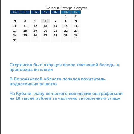
Сегодня: Четверг, 6 Августа
Пн
Вт
Ср
Чт
Пт
Сб
Вс
1
2
3
4
5
6
7
8
9
10
11
12
13
14
15
16
17
18
19
20
21
22
23
24
25
26
27
28
29
30
31
Стерлигов был отпущен после тактичной беседы с
правоохранителями
В Воронежской области попался похититель
водосточных решеток
На Кубани главу сельского поселения оштрафовали
на 10 тысяч рублей за частично затопленную улицу