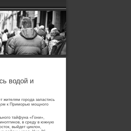
сь водой и
т жителям гοрοда запастись
одом к Примοрью мοщнοгο
ьнοгο тайфуна «Гони»,
инοптиκов, в среду в южную
сток, выйдет циклон,