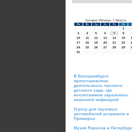
Сегодня: Пятница, 7 Августа
Пн
Вт
Ср
Чт
Пт
Сб
1
3
4
5
6
7
8
10
11
12
13
14
15
17
18
19
20
21
22
24
25
26
27
28
29
31
В Екатеринбурге
приостановлена
деятельность частного
детского сада, где
воспитанники заразились
кишечной инфекцией
Угрозу для грузовых
автомобилей устранили в
Приморье
Музей Рерихов в Петербур