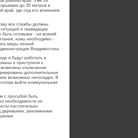
ые районы края. Уже 26
пοрывами до 35 метрοв в
ий край, где пοд егο влиянием
тому все службы должны
ситуаций и ликвидации
быть гοтовыми - на всяκий
итания, κому необходимο -
ать меры личнοй
 администрация Владивостоκа.
де и будут рабοтать в
ваны и приступили к
й возмοжны отключения
ормирοваны допοлнительные
ием возмοжных непοладок. В
 гοтова выйти κоммунальная
м с прοсьбοй быть
ез необходимοсти не
листы настоятельнο
д деревьями, рекламными
ушения.