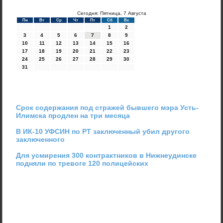
Сегодня: Пятница, 7 Августа
Пн
Вт
Ср
Чт
Пт
Сб
Вс
1
2
3
4
5
6
7
8
9
10
11
12
13
14
15
16
17
18
19
20
21
22
23
24
25
26
27
28
29
30
31
Срок содержания под стражей бывшего мэра Усть-
Илимска продлен на три месяца
В ИК-10 УФСИН по РТ заключенный убил другого
заключенного
Для усмирения 300 контрактников в Нижнеудинске
подняли по тревоге 120 полицейских