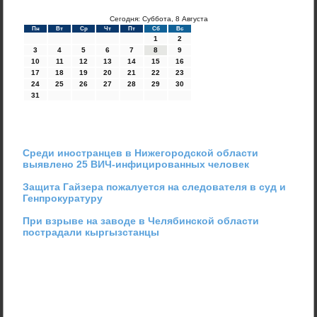
Сегодня: Суббота, 8 Августа
Пн
Вт
Ср
Чт
Пт
Сб
Вс
1
2
3
4
5
6
7
8
9
10
11
12
13
14
15
16
17
18
19
20
21
22
23
24
25
26
27
28
29
30
31
Среди иностранцев в Нижегородской области
выявлено 25 ВИЧ-инфицированных человек
Защита Гайзера пожалуется на следователя в суд и
Генпрокуратуру
При взрыве на заводе в Челябинской области
пострадали кыргызстанцы