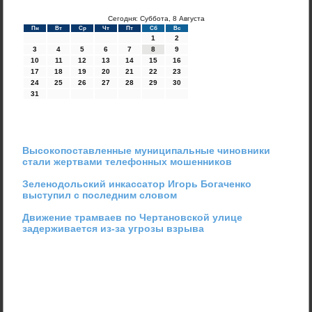
Сегодня: Суббота, 8 Августа
Пн
Вт
Ср
Чт
Пт
Сб
Вс
1
2
3
4
5
6
7
8
9
10
11
12
13
14
15
16
17
18
19
20
21
22
23
24
25
26
27
28
29
30
31
Высокопоставленные муниципальные чиновники
стали жертвами телефонных мошенников
Зеленодольский инкассатор Игорь Богаченко
выступил с последним словом
Движение трамваев по Чертановской улице
задерживается из-за угрозы взрыва