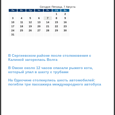
Сегодня: Пятница, 7 Августа
Пн
Вт
Ср
Чт
Пт
Сб
Вс
1
2
3
4
5
6
7
8
9
10
11
12
13
14
15
16
17
18
19
20
21
22
23
24
25
26
27
28
29
30
31
В Сергиевском районе после столкновения с
Калиной загорелась Волга
В Омске около 12 часов спасали рыжего кота,
который упал в шахту с трубами
На Одесчине столкнулись шесть автомобилей:
погибли три пассажира международного автобуса