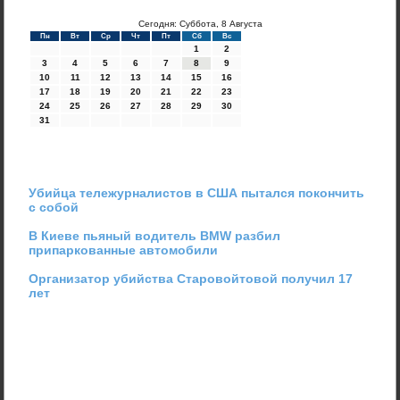
Сегодня: Суббота, 8 Августа
Пн
Вт
Ср
Чт
Пт
Сб
Вс
1
2
3
4
5
6
7
8
9
10
11
12
13
14
15
16
17
18
19
20
21
22
23
24
25
26
27
28
29
30
31
Убийца тележурналистов в США пытался покончить
с собой
В Киеве пьяный водитель BMW разбил
припаркованные автомобили
Организатор убийства Старовойтовой получил 17
лет