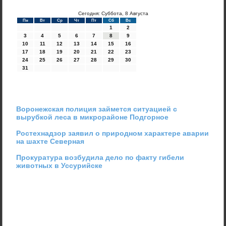
Сегодня: Суббота, 8 Августа
Пн
Вт
Ср
Чт
Пт
Сб
Вс
1
2
3
4
5
6
7
8
9
10
11
12
13
14
15
16
17
18
19
20
21
22
23
24
25
26
27
28
29
30
31
Воронежская полиция займется ситуацией с
вырубкой леса в микрорайоне Подгорное
Ростехнадзор заявил о природном характере аварии
на шахте Северная
Прокуратура возбудила дело по факту гибели
животных в Уссурийске